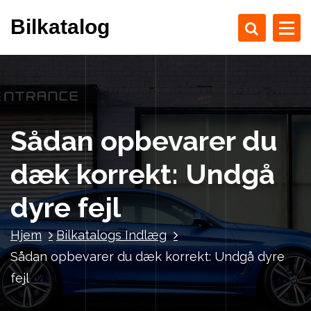
V
Bilkatalog
i
d
e
r
e
t
i
Sådan opbevarer du
l
i
dæk korrekt: Undgå
n
d
dyre fejl
h
o
Hjem
Bilkatalogs Indlæg
l
Sådan opbevarer du dæk korrekt: Undgå dyre
d
fejl