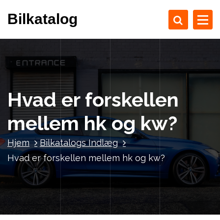
V
Bilkatalog
i
d
e
r
e
t
i
Hvad er forskellen
l
i
mellem hk og kw?
n
d
Hjem
Bilkatalogs Indlæg
h
Hvad er forskellen mellem hk og kw?
o
l
d