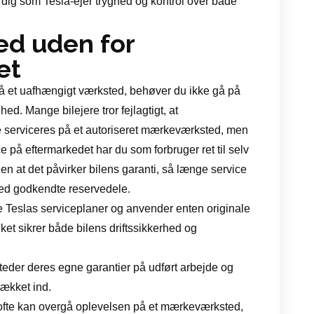
r dig som Tesla-ejer tryghed og kontrol over både
ed uden for
et
 på et uafhængigt værksted, behøver du ikke gå på
d. Mange bilejere tror fejlagtigt, at
kke serviceres på et autoriseret mærkeværksted, men
ce på eftermarkedet har du som forbruger ret til selv
den at det påvirker bilens garanti, så længe service
 med godkendte reservedele.
 Teslas serviceplaner og anvender enten originale
ilket sikrer både bilens driftssikkerhed og
eder deres egne garantier på udført arbejde og
dækket ind.
m ofte kan overgå oplevelsen på et mærkeværksted,