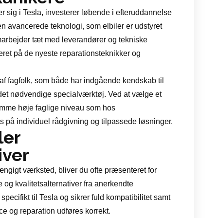
 sig i Tesla, investerer løbende i efteruddannelse
den avancerede teknologi, som elbiler er udstyret
rbejder tæt med leverandører og tekniske
eret på de nyeste reparationsteknikker og
t af fagfolk, som både har indgående kendskab til
det nødvendige specialværktøj. Ved at vælge et
samme høje faglige niveau som hos
på individuel rådgivning og tilpassede løsninger.
ler
iver
ængigt værksted, bliver du ofte præsenteret for
 og kvalitetsalternativer fra anerkendte
pecifikt til Tesla og sikrer fuld kompatibilitet samt
ice og reparation udføres korrekt.