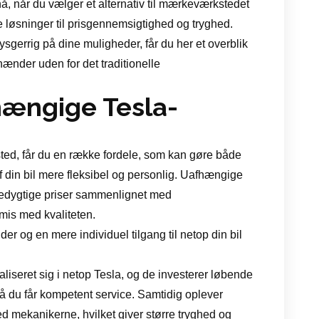
å, når du vælger et alternativ til mærkeværkstedet
le løsninger til prisgennemsigtighed og tryghed.
ysgerrig på dine muligheder, får du her et overblik
hænder uden for det traditionelle
hængige Tesla-
ted, får du en række fordele, som kan gøre både
 din bil mere fleksibel og personlig. Uafhængige
cedygtige priser sammenlignet med
is med kvaliteten.
er og en mere individuel tilgang til netop din bil
seret sig i netop Tesla, og de investerer løbende
så du får kompetent service. Samtidig oplever
d mekanikerne, hvilket giver større tryghed og