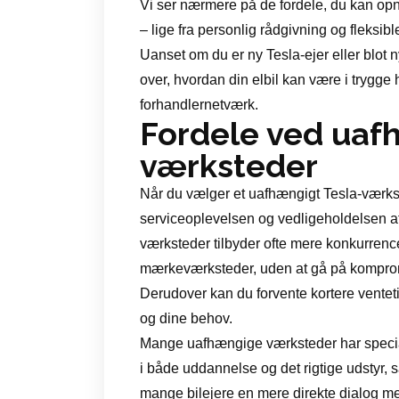
Vi ser nærmere på de fordele, du kan opn
– lige fra personlig rådgivning og fleksib
Uanset om du er ny Tesla-ejer eller blot n
over, hvordan din elbil kan være i trygge 
forhandlernetværk.
Fordele ved uaf
værksteder
Når du vælger et uafhængigt Tesla-værks
serviceoplevelsen og vedligeholdelsen af
værksteder tilbyder ofte mere konkurren
mærkeværksteder, uden at gå på komprom
Derudover kan du forvente kortere ventetid
og dine behov.
Mange uafhængige værksteder har speciali
i både uddannelse og det rigtige udstyr, 
mange bilejere en mere direkte dialog me