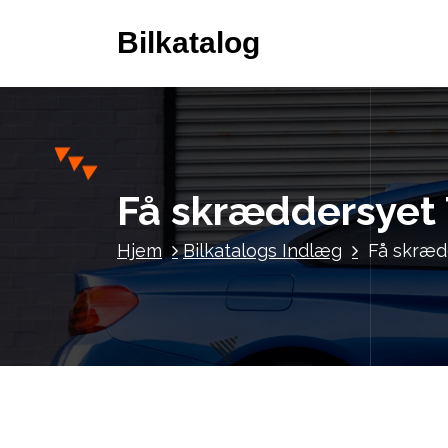
V
Bilkatalog
i
d
e
r
e
t
i
Få skræddersyet 
l
i
Hjem
Bilkatalogs Indlæg
Få skræd
n
d
h
o
l
d